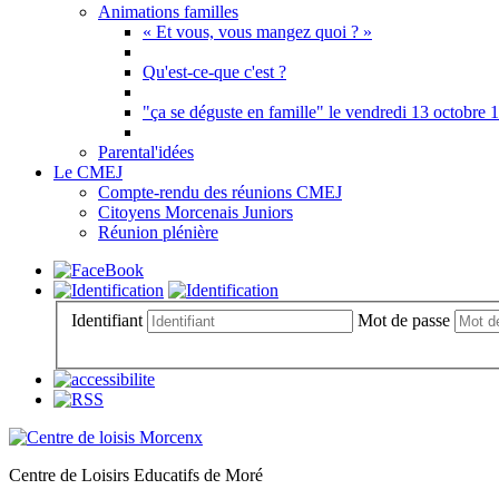
Animations familles
« Et vous, vous mangez quoi ? »
Qu'est-ce-que c'est ?
"ça se déguste en famille" le vendredi 13 octobre 
Parental'idées
Le CMEJ
Compte-rendu des réunions CMEJ
Citoyens Morcenais Juniors
Réunion plénière
Identifiant
Mot de passe
C
entre de
L
oisirs
E
ducatifs de
M
oré