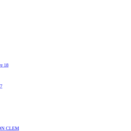
re 18
17
ON CLEM