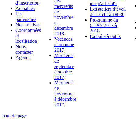
des
d’inscription
jusqu'à 17h45
mercredis
Actualités
Les ateliers d’éveil
de
Les
de 17h45 à 18h30
novembre
partenaires
Programme du
et
Nos archives
CLAS 2017 à
décembre
Coordonnées
2018
2018
et
La boîte à outils
Vacances
localisation
d'automne
Nous
2017
contacter
Mercredis
Agenda
de
septembre
à octobre
2017
Mercredis
de
novembre
à décembre
2017
haut de page