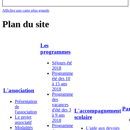
Afficher une carte plus grande
Plan du site
Les
programmes
Séjours été
2018
Programme
été des 10
à 15 ans
2018
L'association
Programme
des
Présentation
vacances
de
Par
d'été des 3
L'accompagnement
l'association
à 9 ans
scolaire
Le projet
2018
associatif
Programme
Modalités
L'aide aux devoirs