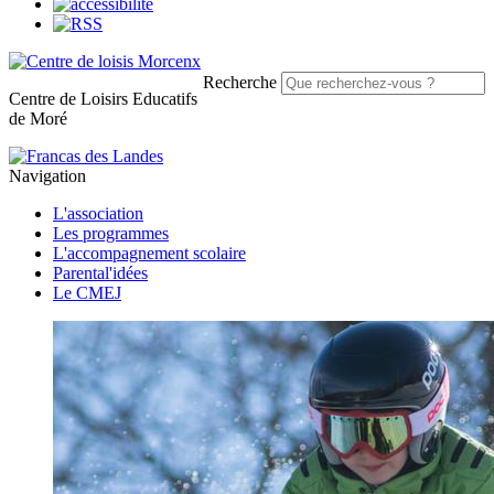
Recherche
C
entre de
L
oisirs
E
ducatifs
de
M
oré
Navigation
L'association
Les programmes
L'accompagnement scolaire
Parental'idées
Le CMEJ